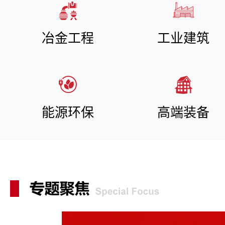
冶金工程
工业建筑
能源环保
高端装备