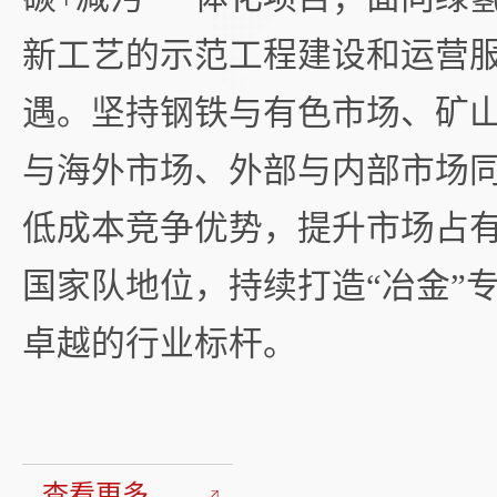
新工艺的示范工程建设和运营
遇。坚持钢铁与有色市场、矿
与海外市场、外部与内部市场
低成本竞争优势，提升市场占
国家队地位，持续打造“冶金”专
卓越的行业标杆。
查看更多