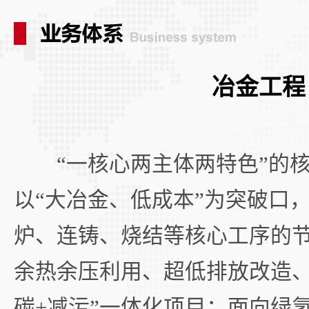
冶金工程
“一核心两主体两特色”的核
以“大冶金、低成本”为突破口
炉、连铸、烧结等核心工序的
余热余压利用、超低排放改造、
碳+减污”一体化项目；面向绿